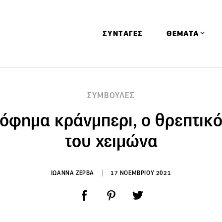
ΣΥΝΤΑΓΕΣ
ΘΕΜΑΤΑ
Απόψεις
ΣΥΜΒΟΥΛΕΣ
Αφιερώματα
όφημα κράνμπερι, ο θρεπτικ
Ειδήσεις
Έρευνες
του χειμώνα
Οινοπνευματώ
Παιδί
ΙΩΑΝΝΑ ΖΕΡΒΑ
17 ΝΟΕΜΒΡΙΟΥ 2021
Υγεία & Διατρ