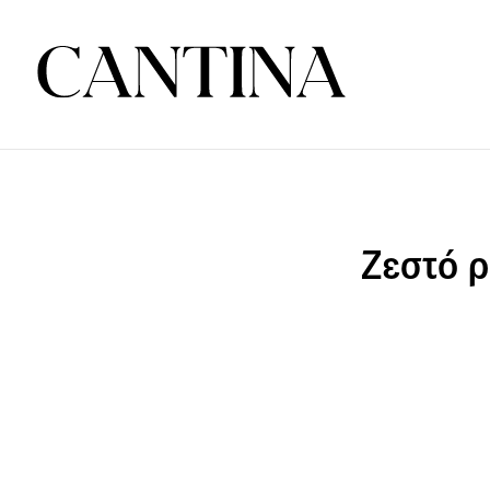
Ζεστό ρ