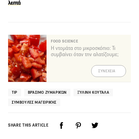
λεπτά
FOOD SCIENCE
Η ντομάτα στο μικροσκόπιο: Τι
συμβαίνει όταν την αλατίζουμε;
ΣΥΝΕΧΕΙΑ
TIP
ΒΡΆΣΙΜΟ ΖΥΜΑΡΙΚΏΝ
ΞΎΛΙΝΗ ΚΟΥΤΆΛΑ
ΣΥΜΒΟΥΛΈΣ ΜΑΓΕΙΡΙΚΉΣ
SHARE THIS ARTICLE