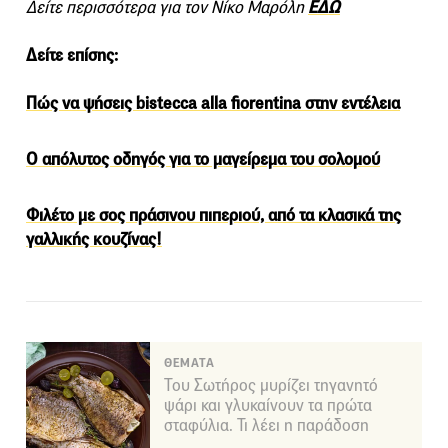
Δείτε περισσότερα για τον Νίκο Μαρόλη
ΕΔΩ
Δείτε επίσης:
Πώς να ψήσεις bistecca alla fiorentina στην εντέλεια
Ο απόλυτος οδηγός για το μαγείρεμα του σολομού
Φιλέτο με σος πράσινου πιπεριού, από τα κλασικά της
γαλλικής κουζίνας!
ΘΕΜΑΤΑ
Του Σωτήρος μυρίζει τηγανητό
ψάρι και γλυκαίνουν τα πρώτα
σταφύλια. Τι λέει η παράδοση