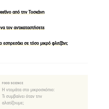
gestivo από την Τοσκάνη
 να τον αντικαταστήσετε
ο εσπρεσάκι σε τόσο μικρό φλιτζάνι;
FOOD SCIENCE
Η ντομάτα στο μικροσκόπιο:
Τι συμβαίνει όταν την
αλατίζουμε;