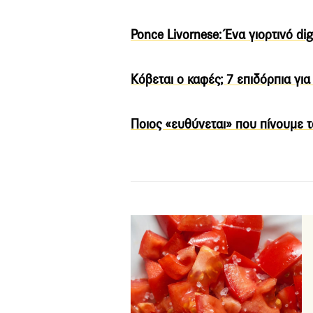
Ponce Livornese: Ένα γιορτινό di
Κόβεται ο καφές; 7 επιδόρπια για
Ποιος «ευθύνεται» που πίνουμε τ