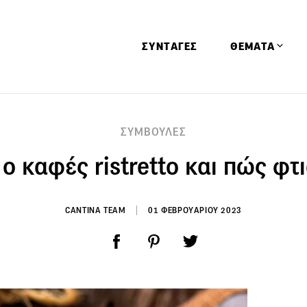
ΣΥΝΤΑΓΕΣ
ΘΕΜΑΤΑ
Απόψεις
ΣΥΜΒΟΥΛΕΣ
Αφιερώματα
ι ο καφές ristretto και πώς φτ
Ειδήσεις
Έρευνες
Οινοπνευματώ
CANTINA TEAM
01 ΦΕΒΡΟΥΑΡΙΟΥ 2023
Παιδί
Υγεία & Διατρ