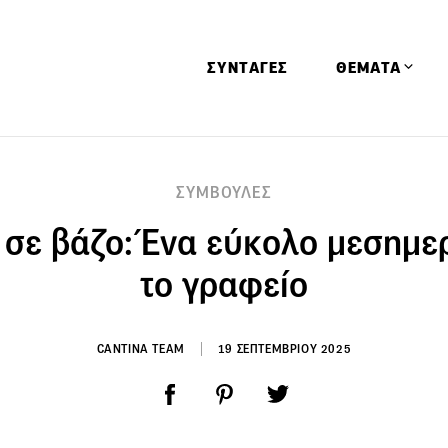
ΣΥΝΤΑΓΕΣ
ΘΕΜΑΤΑ
Απόψεις
ΣΥΜΒΟΥΛΕΣ
Αφιερώματα
 σε βάζο: Ένα εύκολο μεσημερ
Ειδήσεις
Έρευνες
το γραφείο
Οινοπνευματώ
Παιδί
CANTINA TEAM
19 ΣΕΠΤΕΜΒΡΙΟΥ 2025
Υγεία & Διατρ