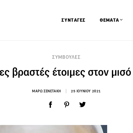
ΣΥΝΤΑΓΕΣ
ΘΕΜΑΤΑ
Απόψεις
ΣΥΜΒΟΥΛΕΣ
Αφιερώματα
ες βραστές έτοιμες στον μισό
Ειδήσεις
Έρευνες
Οινοπνευματώ
ΜΑΡΩ ΣΕΝΕΤΑΚΗ
25 ΙΟΥΝΙΟΥ 2021
Παιδί
Υγεία & Διατρ