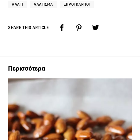
ΑΛΆΤΙ
ΑΛΆΤΙΣΜΑ
ΞΗΡΟΊ ΚΑΡΠΟΊ
SHARE THIS ARTICLE
Περισσότερα