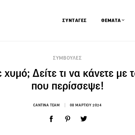
ΣΥΝΤΑΓΕΣ
ΘΕΜΑΤΑ
Απόψεις
ΣΥΜΒΟΥΛΕΣ
Αφιερώματα
 χυμό; Δείτε τι να κάνετε με 
Ειδήσεις
Έρευνες
που περίσσεψε!
Οινοπνευματώ
Παιδί
CANTINA TEAM
08 ΜΑΡΤΙΟΥ 2024
Υγεία & Διατρ