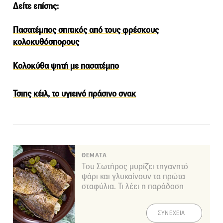
Δείτε επίσης:
Πασατέμπος σπιτικός από τους φρέσκους
κολοκυθόσπορους
Κολοκύθα ψητή με πασατέμπο
Τσιπς κέιλ, το υγιεινό πράσινο σνακ
ΘΕΜΑΤΑ
Του Σωτήρος μυρίζει τηγανητό
ψάρι και γλυκαίνουν τα πρώτα
σταφύλια. Τι λέει η παράδοση
ΣΥΝΕΧΕΙΑ