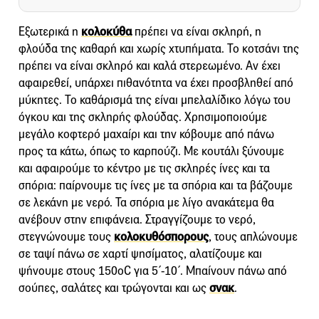
Εξωτερικά η
κολοκύθα
πρέπει να είναι σκληρή, η
φλούδα της καθαρή και χωρίς χτυπήματα. Το κοτσάνι της
πρέπει να είναι σκληρό και καλά στερεωμένο. Αν έχει
αφαιρεθεί, υπάρχει πιθανότητα να έχει προσβληθεί από
μύκητες. Το καθάρισμά της είναι μπελαλίδικο λόγω του
όγκου και της σκληρής φλούδας. Χρησιμοποιούμε
μεγάλο κοφτερό μαχαίρι και την κόβουμε από πάνω
προς τα κάτω, όπως το καρπούζι. Με κουτάλι ξύνουμε
και αφαιρούμε το κέντρο με τις σκληρές ίνες και τα
σπόρια: παίρνουμε τις ίνες με τα σπόρια και τα βάζουμε
σε λεκάνη με νερό. Τα σπόρια με λίγο ανακάτεμα θα
ανέβουν στην επιφάνεια. Στραγγίζουμε το νερό,
στεγνώνουμε τους
κολοκυθόσπορους
, τους απλώνουμε
σε ταψί πάνω σε χαρτί ψησίματος, αλατίζουμε και
ψήνουμε στους 150οC για 5΄-10΄. Μπαίνουν πάνω από
σούπες, σαλάτες και τρώγονται και ως
σνακ
.