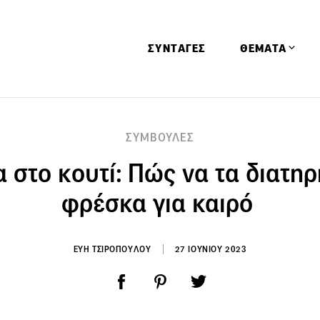
ΣΥΝΤΑΓΕΣ
ΘΕΜΑΤΑ
Απόψεις
ΣΥΜΒΟΥΛΕΣ
Αφιερώματα
 στο κουτί: Πώς να τα διατη
Ειδήσεις
Έρευνες
φρέσκα για καιρό
Οινοπνευματώ
Παιδί
ΕΥΗ ΤΣΙΡΟΠΟΥΛΟΥ
27 ΙΟΥΝΙΟΥ 2023
Υγεία & Διατρ