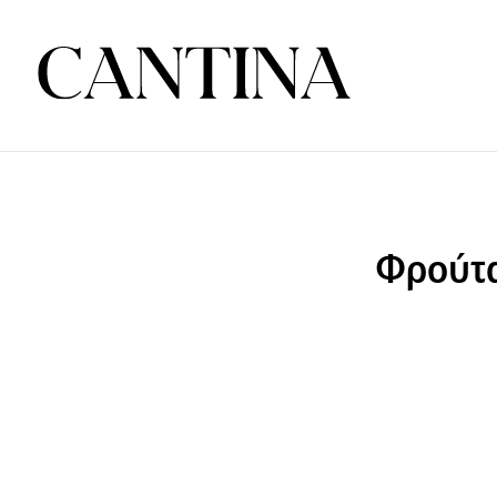
Φρούτα