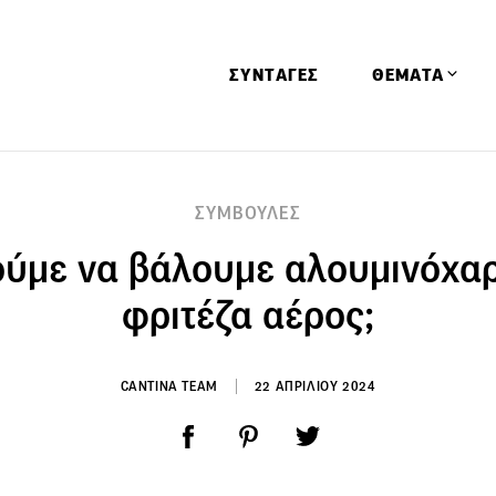
ΣΥΝΤΑΓΕΣ
ΘΕΜΑΤΑ
Απόψεις
ΣΥΜΒΟΥΛΕΣ
Αφιερώματα
ύμε να βάλουμε αλουμινόχαρ
Ειδήσεις
Έρευνες
φριτέζα αέρος;
Οινοπνευματώ
Παιδί
CANTINA TEAM
22 ΑΠΡΙΛΙΟΥ 2024
Υγεία & Διατρ