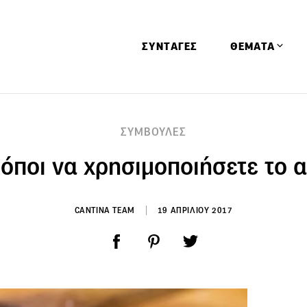
ΣΥΝΤΑΓΕΣ
ΘΕΜΑΤΑ
Απόψεις
ΣΥΜΒΟΥΛΕΣ
Αφιερώματα
ρόποι να χρησιμοποιήσετε το α
Ειδήσεις
Έρευνες
Οινοπνευματώ
CANTINA TEAM
19 ΑΠΡΙΛΙΟΥ 2017
Παιδί
Υγεία & Διατρ