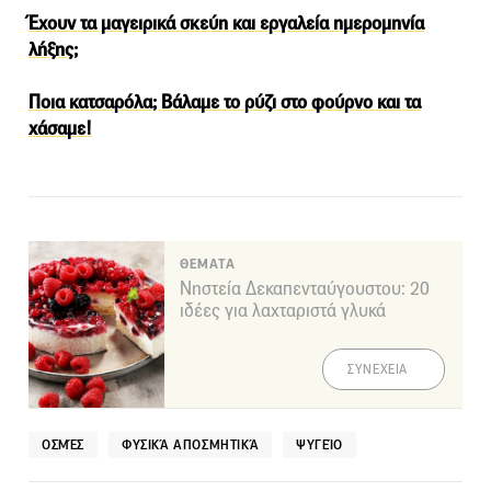
Έχουν τα μαγειρικά σκεύη και εργαλεία ημερομηνία
λήξης;
Ποια κατσαρόλα; Βάλαμε το ρύζι στο φούρνο και τα
χάσαμε!
ΘΕΜΑΤΑ
Νηστεία Δεκαπενταύγουστου: 20
ιδέες για λαχταριστά γλυκά
ΣΥΝΕΧΕΙΑ
ΟΣΜΈΣ
ΦΥΣΙΚΆ ΑΠΟΣΜΗΤΙΚΆ
ΨΥΓΕΊΟ