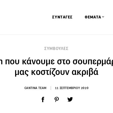
ΣΥΝΤΑΓΕΣ
ΘΕΜΑΤΑ
Απόψεις
ΣΥΜΒΟΥΛΕΣ
Αφιερώματα
η που κάνουμε στο σουπερμάρ
Ειδήσεις
Έρευνες
μας κοστίζουν ακριβά
Οινοπνευματώ
Παιδί
CANTINA TEAM
11 ΣΕΠΤΕΜΒΡΙΟΥ 2020
Υγεία & Διατρ