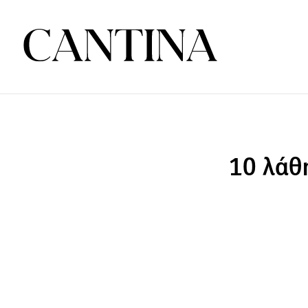
10 λάθ