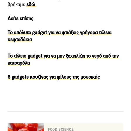
βρήκαμε
εδώ
Δείτε επίσης
Το απόλυτο gadget για να φτιάξεις γρήγορα τέλεια
κεφτεδάκια
Το τέλειο gadget για να μην ξεχειλίζει το νερό από την
κατσαρόλα
6 gadgets κουζίνας για φίλους της μουσικής
FOOD SCIENCE