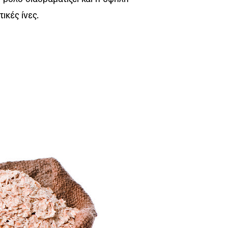
ικές ίνες.