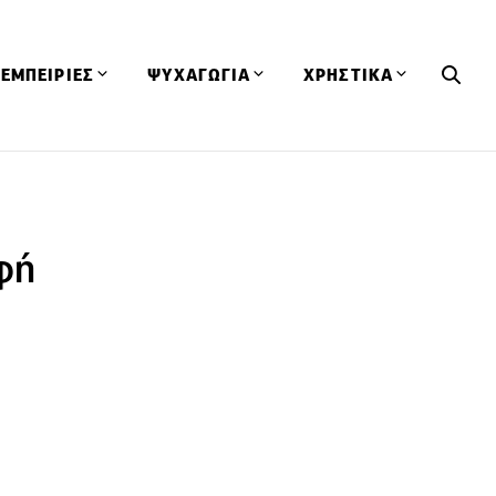
ΕΜΠΕΙΡΙΕΣ
ΨΥΧΑΓΩΓΙΑ
ΧΡΗΣΤΙΚΑ
Εκδηλώσεις
CineFood
Θερμιδομετρητής
Εστιατόρια
Lifestyle
Λεξικό Κουζίνας
ΣΥΝΤΑΓΕΣ
ΑΡΘΡΑ
φή
Μαγαζιά
Viral Videos
Συμβουλές
Πρόσωπα
Βιβλία
Τα Φρέσκα Του Μήνα
δη
Προϊόντα
Διαγωνισμοί
Τεχνικές
Ταξίδια
Κουίζ
οφή