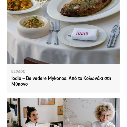
ΕΞΟΔΟΣ
Iodio – Belvedere Mykonos: Από το Κολωνάκι στη
Μύκονο