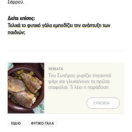
Σάρρεϋ.
Δείτε επίσης:
Τελικά το φυτικό γάλα εμποδίζει την ανάπτυξη των
παιδιών;
ΘΕΜΑΤΑ
Του Σωτήρος μυρίζει τηγανητό
ψάρι και γλυκαίνουν τα πρώτα
σταφύλια. Τι λέει η παράδοση
ΣΥΝΕΧΕΙΑ
ΙΏΔΙΟ
ΦΥΤΙΚΌ ΓΆΛΑ