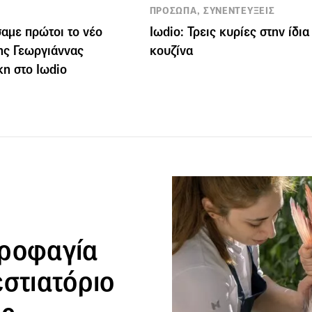
ΠΡΟΣΩΠΑ, ΣΥΝΕΝΤΕΥΞΕΙΣ
αμε πρώτοι το νέο
Iωdio: Τρεις κυρίες στην ίδια
ης Γεωργιάννας
κουζίνα
κη στο Iωdio
αροφαγία
εστιατόριο