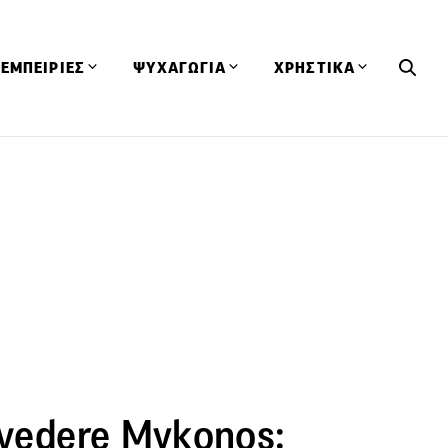
ΕΜΠΕΙΡΙΕΣ
ΨΥΧΑΓΩΓΙΑ
ΧΡΗΣΤΙΚΑ
Εκδηλώσεις
CineFood
Θερμιδομετρητής
Εστιατόρια
Lifestyle
Λεξικό Κουζίνας
ΣΥΝΤΑΓΕΣ
ΑΡΘΡΑ
Μαγαζιά
Viral Videos
Συμβουλές
Πρόσωπα
Βιβλία
Τα Φρέσκα Του Μήνα
δη
Προϊόντα
Διαγωνισμοί
Τεχνικές
Ταξίδια
Κουίζ
οφή
lvedere Mykonos: