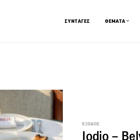
ΣΥΝΤΑΓΕΣ
ΘΕΜΑΤΑ
Απόψεις
Αφιερώματα
Ειδήσεις
Έρευνες
Οινοπνευματώ
Παιδί
Υγεία & Διατρ
ΕΞΟΔΟΣ
Iodio – Be