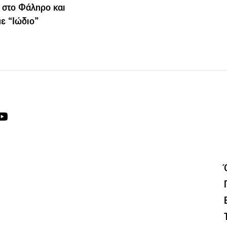
 στο Φάληρο και
ε “Ιώδιο”