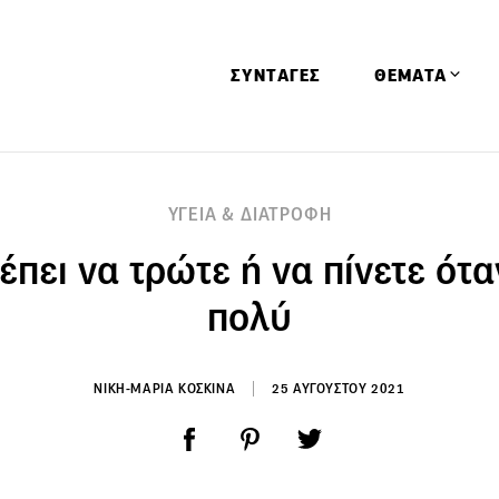
ΣΥΝΤΑΓΕΣ
ΘΕΜΑΤΑ
Απόψεις
ΥΓΕΙΑ & ΔΙΑΤΡΟΦΗ
Αφιερώματα
ρέπει να τρώτε ή να πίνετε ότα
Ειδήσεις
Έρευνες
πολύ
Οινοπνευματώ
Παιδί
ΝΙΚΗ-ΜΑΡΙΑ ΚΟΣΚΙΝΑ
25 ΑΥΓΟΥΣΤΟΥ 2021
Υγεία & Διατρ