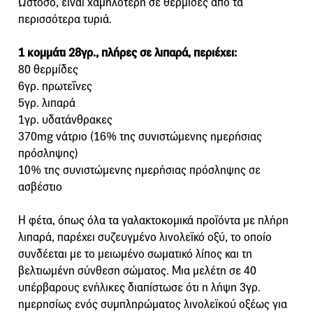
Ωστόσο, είναι χαμηλότερη σε θερμίδες από τα
περισσότερα τυριά.
1 κομμάτι 28γρ., πλήρες σε λιπαρά, περιέχει:
80 θερμίδες
6γρ. πρωτεΐνες
5γρ. λιπαρά
1γρ. υδατάνθρακες
370mg νάτριο (16% της συνιστώμενης ημερήσιας
πρόσληψης)
10% της συνιστώμενης ημερήσιας πρόσληψης σε
ασβέστιο
Η φέτα, όπως όλα τα γαλακτοκομικά προϊόντα με πλήρη
λιπαρά, παρέχει συζευγμένο λινολεϊκό οξύ, το οποίο
συνδέεται με το μειωμένο σωματικό λίπος και τη
βελτιωμένη σύνθεση σώματος. Μια μελέτη σε 40
υπέρβαρους ενήλικες διαπίστωσε ότι η λήψη 3γρ.
ημερησίως ενός συμπληρώματος λινολεϊκού οξέως για