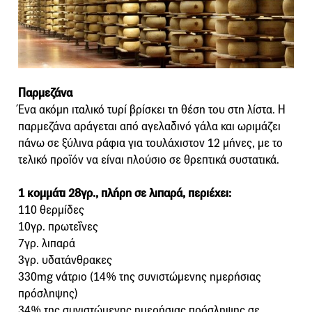
Παρμεζάνα
Ένα ακόμη ιταλικό τυρί βρίσκει τη θέση του στη λίστα. Η
παρμεζάνα αράγεται από αγελαδινό γάλα και ωριμάζει
πάνω σε ξύλινα ράφια για τουλάχιστον 12 μήνες, με το
τελικό προϊόν να είναι πλούσιο σε θρεπτικά συστατικά.
1 κομμάτι 28γρ., πλήρη σε λιπαρά, περιέχει:
110 θερμίδες
10γρ. πρωτεΐνες
7γρ. λιπαρά
3γρ. υδατάνθρακες
330mg νάτριο (14% της συνιστώμενης ημερήσιας
πρόσληψης)
34% της συνιστώμενης ημερήσιας πρόσληψης σε