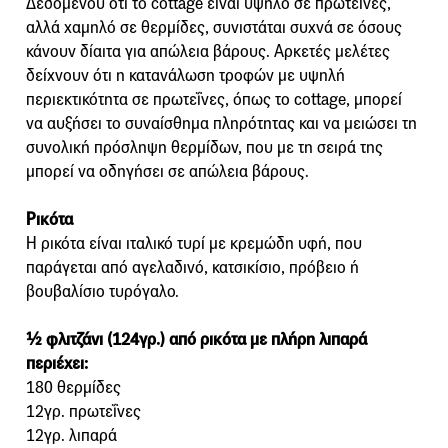
Δεδομένου ότι το cottage είναι υψηλό σε πρωτεΐνες,
αλλά χαμηλό σε θερμίδες, συνιστάται συχνά σε όσους
κάνουν δίαιτα για απώλεια βάρους. Αρκετές μελέτες
δείχνουν ότι η κατανάλωση τροφών με υψηλή
περιεκτικότητα σε πρωτεΐνες, όπως το cottage, μπορεί
να αυξήσει το συναίσθημα πληρότητας και να μειώσει τη
συνολική πρόσληψη θερμίδων, που με τη σειρά της
μπορεί να οδηγήσει σε απώλεια βάρους.
Ρικότα
Η ρικότα είναι ιταλικό τυρί με κρεμώδη υφή, που
παράγεται από αγελαδινό, κατσικίσιο, πρόβειο ή
βουβαλίσιο τυρόγαλο.
½ φλιτζάνι (124γρ.) από ρικότα με πλήρη λιπαρά
περιέχει:
180 θερμίδες
12γρ. πρωτεΐνες
12γρ. λιπαρά