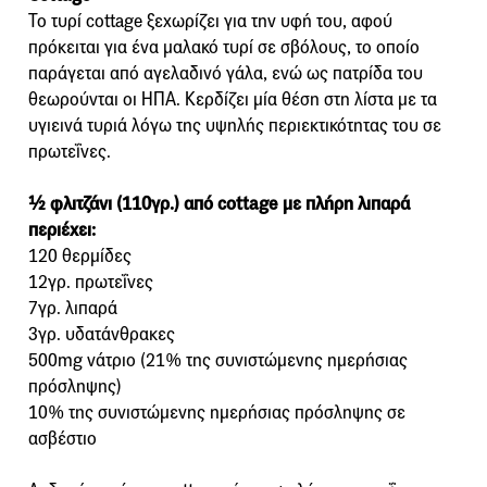
Το τυρί cottage ξεχωρίζει για την υφή του, αφού
πρόκειται για ένα μαλακό τυρί σε σβόλους, το οποίο
παράγεται από αγελαδινό γάλα, ενώ ως πατρίδα του
θεωρούνται οι ΗΠΑ. Κερδίζει μία θέση στη λίστα με τα
υγιεινά τυριά λόγω της υψηλής περιεκτικότητας του σε
πρωτεΐνες.
½ φλιτζάνι (110γρ.) από cottage με πλήρη λιπαρά
περιέχει:
120 θερμίδες
12γρ. πρωτεΐνες
7γρ. λιπαρά
3γρ. υδατάνθρακες
500mg νάτριο (21% της συνιστώμενης ημερήσιας
πρόσληψης)
10% της συνιστώμενης ημερήσιας πρόσληψης σε
ασβέστιο