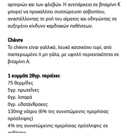
αρτηριών και των φλεβών. Η ανεπάρκεια σε βιταμίνη Κ
μπορεί να προκαλέσει συσσώρευση ασβεστίου,
αναστέλλοντας τη ροή του αίματος και οδηγώντας σε
αυξημένο κίνδυνο καρδιακών παθήσεων.
Chèvre
To chèvre είναι γαλλικό, λευκό κατσικίσιο τυρί, από
παστεριωμένο ή μη γάλα, με υψηλή περιεκτικότητα σε
βιταμίνη Α.
1 κομμάτι 28γρ. περιέχει:
75 θερμίδες
5γρ. πρωτεΐνες
6γρ. λιπαρά
0γρ. υδατάνθρακες
130mg νάτριο (6% της συνιστώμενης ημερήσιας
πρόσληψης)
4% της συνιστώμενης ημερήσιας πρόσληψης σε
ασβέστιο