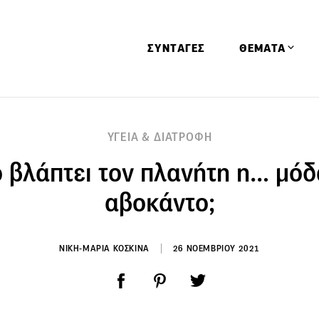
ΣΥΝΤΑΓΕΣ
ΘΕΜΑΤΑ
Απόψεις
ΥΓΕΙΑ & ΔΙΑΤΡΟΦΗ
Αφιερώματα
 βλάπτει τον πλανήτη η… μόδ
Ειδήσεις
Έρευνες
αβοκάντο;
Οινοπνευματώ
Παιδί
ΝΙΚΗ-ΜΑΡΙΑ ΚΟΣΚΙΝΑ
26 ΝΟΕΜΒΡΙΟΥ 2021
Υγεία & Διατρ