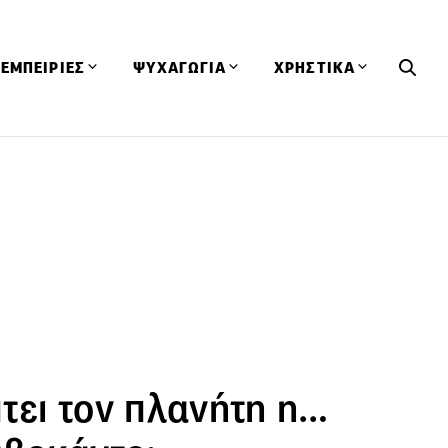
ΕΜΠΕΙΡΙΕΣ
ΨΥΧΑΓΩΓΙΑ
ΧΡΗΣΤΙΚΑ
Εκδηλώσεις
CineFood
Θερμιδομετρητής
Εστιατόρια
Lifestyle
Λεξικό Κουζίνας
ΣΥΝΤΑΓΕΣ
ΑΡΘΡΑ
Μαγαζιά
Viral Videos
Συμβουλές
Πρόσωπα
Βιβλία
Τα Φρέσκα Του Μήνα
δη
Προϊόντα
Διαγωνισμοί
Τεχνικές
Ταξίδια
Κουίζ
οφή
τει τον πλανήτη η…