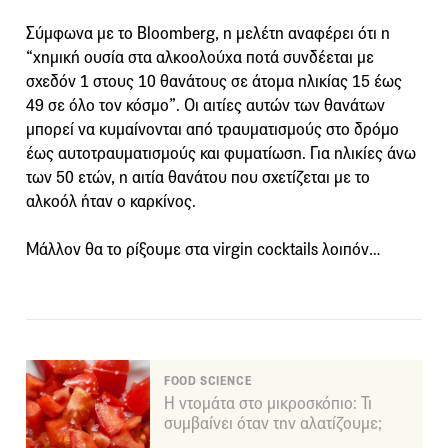
Σύμφωνα με το Bloomberg, η μελέτη αναφέρει ότι η
“χημική ουσία στα αλκοολούχα ποτά συνδέεται με
σχεδόν 1 στους 10 θανάτους σε άτομα ηλικίας 15 έως
49 σε όλο τον κόσμο”. Οι αιτίες αυτών των θανάτων
μπορεί να κυμαίνονται από τραυματισμούς στο δρόμο
έως αυτοτραυματισμούς και φυματίωση. Για ηλικίες άνω
των 50 ετών, η αιτία θανάτου που σχετίζεται με το
αλκοόλ ήταν ο καρκίνος.
Μάλλον θα το ρίξουμε στα virgin cocktails λοιπόν…
FOOD SCIENCE
Η ντομάτα στο μικροσκόπιο: Τι
συμβαίνει όταν την αλατίζουμε;