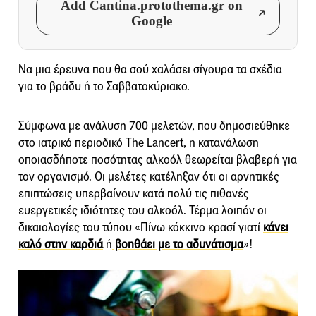
Add Cantina.protothema.gr on
Google
Να μια έρευνα που θα σού χαλάσει σίγουρα τα σχέδια
για το βράδυ ή το Σαββατοκύριακο.
Σύμφωνα με ανάλυση 700 μελετών, που δημοσιεύθηκε
στο ιατρικό περιοδικό The Lancert, η κατανάλωση
οποιασδήποτε ποσότητας αλκοόλ θεωρείται βλαβερή για
τον οργανισμό. Οι μελέτες κατέληξαν ότι οι αρνητικές
επιπτώσεις υπερβαίνουν κατά πολύ τις πιθανές
ευεργετικές ιδιότητες του αλκοόλ. Τέρμα λοιπόν οι
δικαιολογίες του τύπου «Πίνω κόκκινο κρασί γιατί
κάνει
καλό στην καρδιά
ή
βοηθάει με το αδυνάτισμα
»!