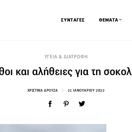
ΣΥΝΤΑΓΕΣ
ΘΕΜΑΤΑ
Απόψεις
ΥΓΕΙΑ & ΔΙΑΤΡΟΦΗ
Αφιερώματα
οι και αλήθειες για τη σοκο
Ειδήσεις
Έρευνες
Οινοπνευματώ
ΧΡΙΣΤΙΝΑ ΔΡΟΥΖΑ
21 ΙΑΝΟΥΑΡΙΟΥ 2022
Παιδί
Υγεία & Διατρ