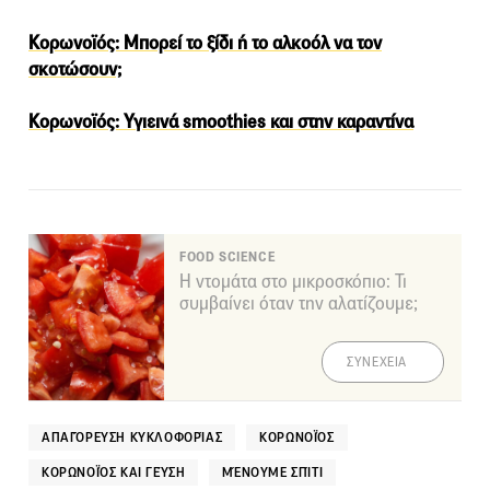
Κορωνοϊός: Mπορεί το ξίδι ή το αλκοόλ να τον
σκοτώσουν;
Κορωνοϊός: Υγιεινά smoothies και στην καραντίνα
FOOD SCIENCE
Η ντομάτα στο μικροσκόπιο: Τι
συμβαίνει όταν την αλατίζουμε;
ΣΥΝΕΧΕΙΑ
ΑΠΑΓΌΡΕΥΣΗ ΚΥΚΛΟΦΟΡΊΑΣ
ΚΟΡΩΝΟΪΌΣ
ΚΟΡΩΝΟΪΌΣ ΚΑΙ ΓΕΎΣΗ
ΜΈΝΟΥΜΕ ΣΠΊΤΙ