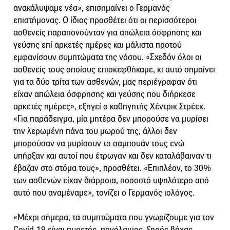
ανακάλυψαμε νέα», επισημαίνει ο Γερμανός
επιστήμονας. Ο ίδιος προσθέτει ότι οι περισσότεροι
ασθενείς παραπονούνταν για απώλεια όσφρησης και
γεύσης επί αρκετές ημέρες και μάλιστα προτού
εμφανίσουν συμπτώματα της νόσου. «Σχεδόν όλοι οι
ασθενείς τους οποίους επισκεφθήκαμε, κι αυτό σημαίνει
για τα δύο τρίτα των ασθενών, μας περιέγραφαν ότι
είχαν απώλεια όσφρησης και γεύσης που διήρκεσε
αρκετές ημέρες», εξηγεί ο καθηγητής Χέντρικ Στρέεκ.
«Για παράδειγμα, μία μητέρα δεν μπορούσε να μυρίσει
την λερωμένη πάνα του μωρού της, άλλοι δεν
μπορούσαν να μυρίσουν το σαμπουάν τους ενώ
υπήρξαν και αυτοί που έτρωγαν και δεν καταλάβαιναν τι
έβαζαν στο στόμα τους», προσθέτει. «Επιπλέον, το 30%
των ασθενών είχαν διάρροια, ποσοστό υψηλότερο από
αυτό που αναμέναμε», τονίζει ο Γερμανός ιολόγος.
«Μέχρι σήμερα, τα συμπτώματα που γνωρίζουμε για τον
Covid-19 είναι πυρετός, πονόλαιμος, ξηρός βήχας,