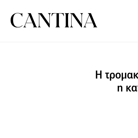
Η τρομακ
η κ