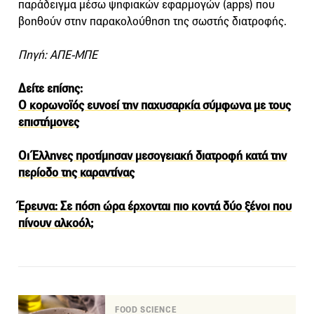
παράδειγμα μέσω ψηφιακών εφαρμογών (apps) που
βοηθούν στην παρακολούθηση της σωστής διατροφής.
Πηγή: ΑΠΕ-ΜΠΕ
Δείτε επίσης:
Ο κορωνοϊός ευνοεί την παχυσαρκία σύμφωνα με τους
επιστήμονες
Οι Έλληνες προτίμησαν μεσογειακή διατροφή κατά την
περίοδο της καραντίνας
Έρευνα: Σε πόση ώρα έρχονται πιο κοντά δύο ξένοι που
πίνουν αλκοόλ;
FOOD SCIENCE