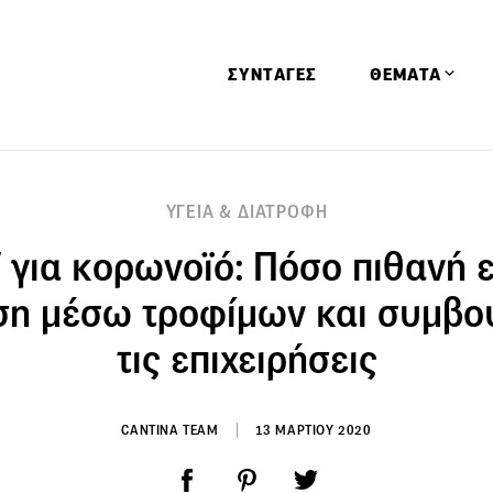
ΣΥΝΤΑΓΕΣ
ΘΕΜΑΤΑ
Απόψεις
ΥΓΕΙΑ & ΔΙΑΤΡΟΦΗ
Αφιερώματα
για κορωνοϊό: Πόσο πιθανή ε
Ειδήσεις
Έρευνες
ση μέσω τροφίμων και συμβου
Οινοπνευματώ
τις επιχειρήσεις
Παιδί
Υγεία & Διατρ
CANTINA TEAM
13 ΜΑΡΤΙΟΥ 2020