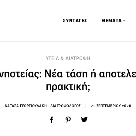
ΣΥΝΤΑΓΕΣ
ΘΕΜΑΤΑ
Απόψεις
ΥΓΕΙΑ & ΔΙΑΤΡΟΦΗ
Αφιερώματα
 νηστείας: Νέα τάση ή αποτελ
Ειδήσεις
Έρευνες
πρακτική;
Οινοπνευματώ
Παιδί
ΝΑΤΑΣΑ ΓΕΩΡΓΙΟΥΔΑΚΗ - ΔΙΑΤΡΟΦΟΛΟΓΟΣ
21 ΣΕΠΤΕΜΒΡΙΟΥ 2020
Υγεία & Διατρ