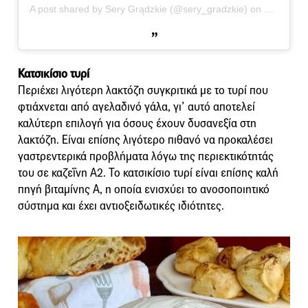
A post shared by Sery Grądzkie (@sery_gradzkie)
on
May 29, 
Κατσικίσιο τυρί
Περιέχει λιγότερη λακτόζη συγκριτικά με το τυρί που
φτιάχνεται από αγελαδινό γάλα, γι’ αυτό αποτελεί
καλύτερη επιλογή για όσους έχουν δυσανεξία στη
λακτόζη. Είναι επίσης λιγότερο πιθανό να προκαλέσει
γαστρεντερικά προβλήματα λόγω της περιεκτικότητάς
του σε καζεΐνη Α2. Το κατσικίσιο τυρί είναι επίσης καλή
πηγή βιταμίνης Α, η οποία ενισχύει το ανοσοποιητικό
σύστημα και έχει αντιοξειδωτικές ιδιότητες.