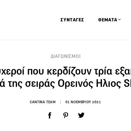
ΣΥΝΤΑΓΕΣ
ΘΕΜΑΤΑ
Απόψεις
ΔΙΑΓΩΝΙΣΜΟΙ
Αφιερώματα
υχεροί που κερδίζουν τρία εξα
Ειδήσεις
Έρευνες
ά της σειράς Ορεινός Ηλιος 
Οινοπνευματώ
Παιδί
CANTINA TEAM
01 ΝΟΕΜΒΡΙΟΥ 2021
Υγεία & Διατρ