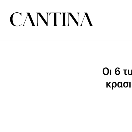
Οι 6 τ
κρασι