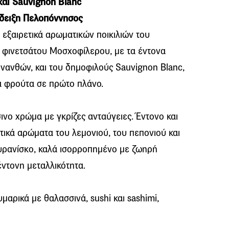
και Sauvignon Blanc
δειξη Πελοπόννησος
εξαιρετικά αρωματικών ποικιλιών του
 φινετσάτου Μοσχοφίλερου, µε τα έντονα
νανθών, και του δημοφιλούς Sauvignon Blanc,
κά φρούτα σε πρώτο πλάνο.
νο χρώμα με γκρίζες ανταύγειες. Έντονο και
τικά αρώματα του λεμονιού, του πεπονιού και
υρανίσκο, καλά ισορροπημένο με ζωηρή
έντονη μεταλλικότητα.
μαρικά με θαλασσινά, sushi και sashimi,