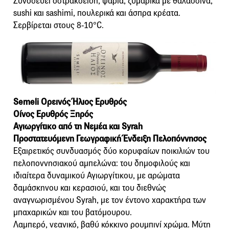
Συνοδεύει οστρακοειδή, ψάρια, ζυμαρικά με θαλασσινά,
sushi και sashimi, πουλερικά και άσπρα κρέατα.
Σερβίρεται στους 8-10°C.
Semeli Ορεινός Ήλιος Ερυθρός
Οίνος Ερυθρός Ξηρός
Αγιωργίτικο από τη Νεμέα και Syrah
Προστατευόμενη Γεωγραφική Ένδειξη Πελοπόννησος
Εξαιρετικός συνδυασμός δύο κορυφαίων ποικιλιών του
πελοποννησιακού αμπελώνα: του δημοφιλούς και
ιδιαίτερα δυναμικού Αγιωργίτικου, με αρώματα
δαμάσκηνου και κερασιού, και του διεθνώς
αναγνωρισμένου Syrah, με τον έντονο χαρακτήρα των
μπαχαρικών και του βατόμουρου.
Λαμπερό, νεανικό, βαθύ κόκκινο ρουμπινί χρώμα. Μύτη