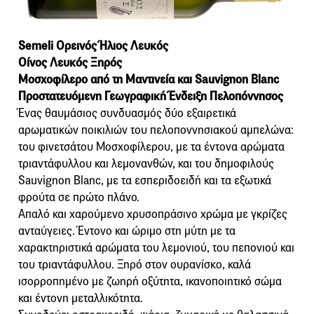
Semeli Ορεινός Ήλιος Λευκός
Οίνος Λευκός Ξηρός
Μοσχοφίλερο από τη Μαντινεία και Sauvignon Blanc
Προστατευόμενη Γεωγραφική Ένδειξη Πελοπόννησος
Ένας θαυμάσιος συνδυασμός δύο εξαιρετικά
αρωματικών ποικιλιών του πελοποννησιακού αμπελώνα:
του φινετσάτου Μοσχοφίλερου, µε τα έντονα αρώµατα
τριαντάφυλλου και λεµονανθών, και του δημοφιλούς
Sauvignon Blanc, µε τα εσπεριδοειδή και τα εξωτικά
φρούτα σε πρώτο πλάνο.
Απαλό και χαρούμενο χρυσοπράσινο χρώμα με γκρίζες
ανταύγειες. Έντονο και ώριμο στη μύτη με τα
χαρακτηριστικά αρώματα του λεμονιού, του πεπονιού και
του τριαντάφυλλου. Ξηρό στον ουρανίσκο, καλά
ισορροπημένο με ζωηρή οξύτητα, ικανοποιητικό σώμα
και έντονη μεταλλικότητα.