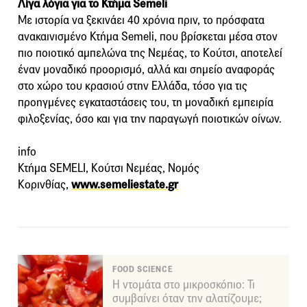
Λίγα λόγια για το Κτήμα Semeli
Με ιστορία να ξεκινάει 40 χρόνια πριν, το πρόσφατα
ανακαινισμένο Κτήμα Semeli, που βρίσκεται μέσα στον
πιο ποιοτικό αμπελώνα της Νεμέας, το Κούτσι, αποτελεί
έναν μοναδικό προορισμό, αλλά και σημείο αναφοράς
στο χώρο του κρασιού στην Ελλάδα, τόσο για τις
προηγμένες εγκαταστάσεις του, τη μοναδική εμπειρία
φιλοξενίας, όσο και για την παραγωγή ποιοτικών οίνων.
info
Κτήμα SEMELI, Koύτσι Νεμέας, Νομός
Κορινθίας,
www.semeliestate.gr
FOOD SCIENCE
Η ντομάτα στο μικροσκόπιο: Τι
συμβαίνει όταν την αλατίζουμε;