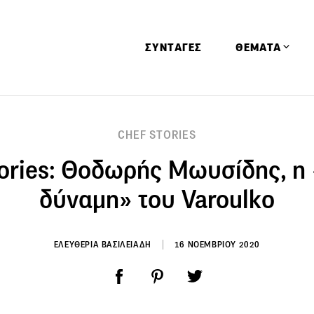
ΣΥΝΤΑΓΕΣ
ΘΕΜΑΤΑ
Απόψεις
CHEF STORIES
Αφιερώματα
ories: Θοδωρής Μωυσίδης, η
Ειδήσεις
Έρευνες
δύναμη» του Varoulko
Οινοπνευματώ
Παιδί
ΕΛΕΥΘΕΡΙΑ ΒΑΣΙΛΕΙΑΔΗ
16 ΝΟΕΜΒΡΙΟΥ 2020
Υγεία & Διατρ