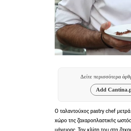
Δείτε περισσότερα άρ
Add Cantina.p
Ο ταλαντούχος pastry chef μετρ
χώρο της ζαχαροπλαστικής ωστόσ
μάγειρας. Την κλίση του στη ζαχ