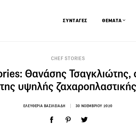
ΣΥΝΤΑΓΕΣ
ΘΕΜΑΤΑ
Απόψεις
CHEF STORIES
Αφιερώματα
ories: Θανάσης Τσαγκλιώτης, 
Ειδήσεις
Έρευνες
της υψηλής ζαχαροπλαστική
Οινοπνευματώ
Παιδί
ΕΛΕΥΘΕΡΙΑ ΒΑΣΙΛΕΙΑΔΗ
30 ΝΟΕΜΒΡΙΟΥ 2020
Υγεία & Διατρ