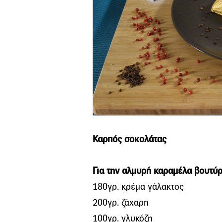
Καρπός σοκολάτας
Για την αλμυρή καραμέλα βουτύ
180γρ. κρέμα γάλακτος
200γρ. ζάχαρη
100γρ. γλυκόζη