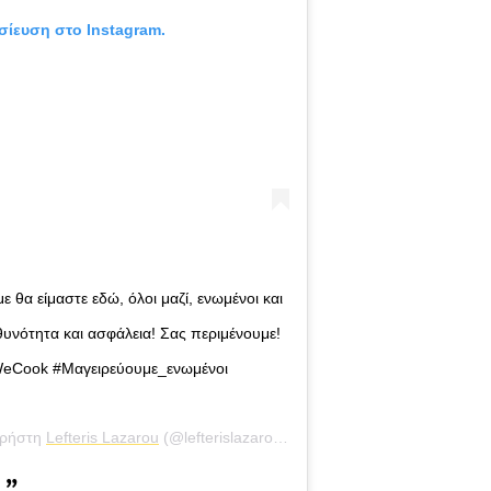
σίευση στο Instagram.
 θα είμαστε εδώ, όλοι μαζί, ενωμένοι και
υνότητα και ασφάλεια! Σας περιμένουμε!
WeCook #Μαγειρεύουμε_ενωμένοι
χρήστη
Lefteris Lazarou
(@lefterislazarou.varoulko) στις
10 Μάι, 2020 