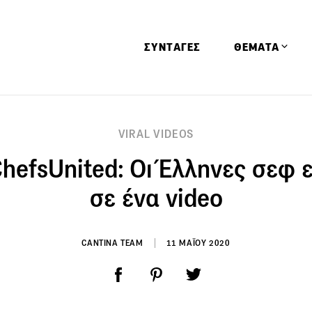
ΣΥΝΤΑΓΕΣ
ΘΕΜΑΤΑ
Απόψεις
VIRAL VIDEOS
Αφιερώματα
hefsUnited: Οι Έλληνες σεφ 
Ειδήσεις
Έρευνες
σε ένα video
Οινοπνευματώ
Παιδί
CANTINA TEAM
11 ΜΑΪΟΥ 2020
Υγεία & Διατρ