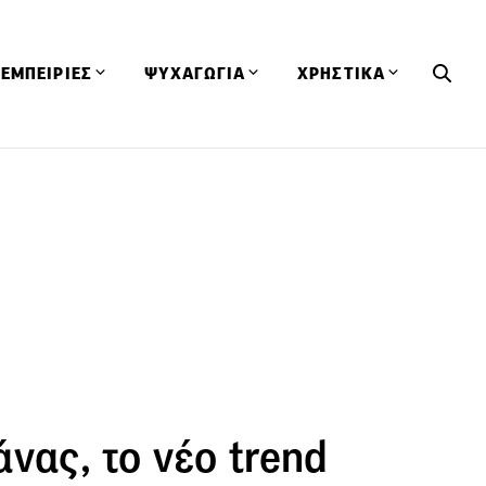
ΕΜΠΕΙΡΙΕΣ
ΨΥΧΑΓΩΓΙΑ
ΧΡΗΣΤΙΚΑ
Εκδηλώσεις
CineFood
Θερμιδομετρητής
Εστιατόρια
Lifestyle
Λεξικό Κουζίνας
ΣΥΝΤΑΓΕΣ
ΑΡΘΡΑ
Μαγαζιά
Viral Videos
Συμβουλές
Πρόσωπα
Βιβλία
Τα Φρέσκα Του Μήνα
δη
Προϊόντα
Διαγωνισμοί
Τεχνικές
Ταξίδια
Κουίζ
οφή
νας, το νέο trend