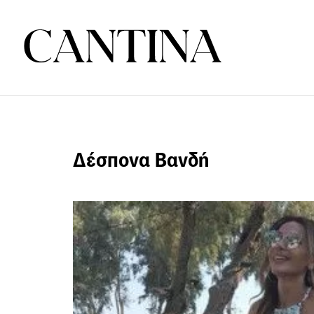
Δέσπονα Βανδή