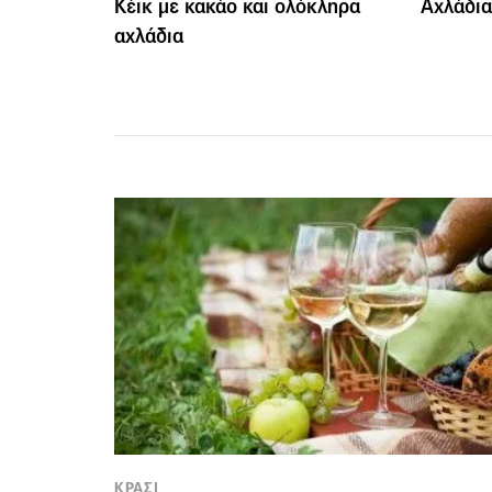
Κέικ με κακάο και ολόκληρα
Αχλάδια
αχλάδια
ΚΡΑΣΙ