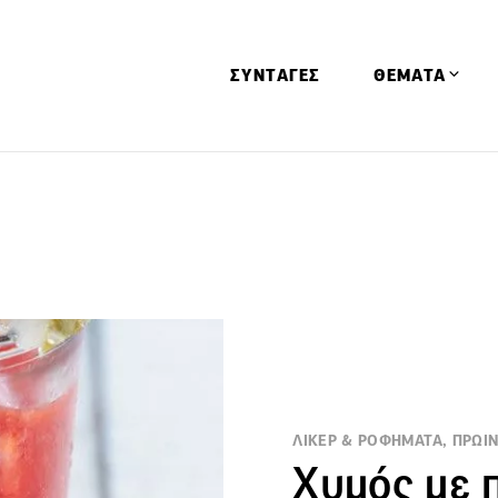
ΣΥΝΤΑΓΕΣ
ΘΕΜΑΤΑ
Απόψεις
Αφιερώματα
Ειδήσεις
Έρευνες
Οινοπνευματώ
Παιδί
Υγεία & Διατρ
ΛΙΚΕΡ & ΡΟΦΗΜΑΤΑ, ΠΡΩΙ
Χυμός με 