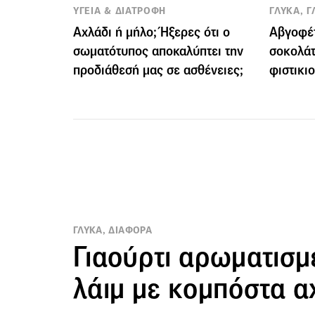
ΥΓΕΙΑ & ΔΙΑΤΡΟΦΗ
ΓΛΥΚΑ, Γ
Αχλάδι ή μήλο; Ήξερες ότι ο
Αβγοφέτ
σωματότυπος αποκαλύπτει την
σοκολάτ
προδιάθεσή μας σε ασθένειες;
φιστικι
ΓΛΥΚΑ, ΔΙΑΦΟΡΑ
Γιαούρτι αρωματισμ
λάιμ με κομπόστα α