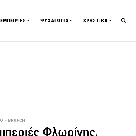
ΕΜΠΕΙΡΙΕΣ
ΨΥΧΑΓΩΓΙΑ
ΧΡΗΣΤΙΚΑ
Εκδηλώσεις
CineFood
Θερμιδομετρητής
Εστιατόρια
Lifestyle
Λεξικό Κουζίνας
ΣΥΝΤΑΓΕΣ
ΑΡΘΡΑ
Μαγαζιά
Viral Videos
Συμβουλές
Πρόσωπα
Βιβλία
Τα Φρέσκα Του Μήνα
δη
Προϊόντα
Διαγωνισμοί
Τεχνικές
Ταξίδια
Κουίζ
οφή
ΝΟ – BRUNCH
πιπεριές Φλωρίνης,