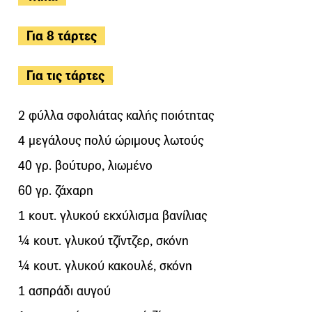
Για 8 τάρτες
Για τις τάρτες
2 φύλλα σφολιάτας καλής ποιότητας
4 μεγάλους πολύ ώριμους λωτούς
40 γρ. βούτυρο, λιωμένο
60 γρ. ζάχαρη
1 κουτ. γλυκού εκχύλισμα βανίλιας
¼ κουτ. γλυκού τζίντζερ, σκόνη
¼ κουτ. γλυκού κακουλέ, σκόνη
1 ασπράδι αυγού