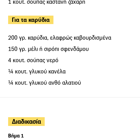
1 κουτ. σούπας καστανή ζάχαρη
Για τα καρύδια
200 γρ. καρύδια, ελαφρώς καβουρδισμένα
150 γρ. μέλι ή σιρόπι σφενδάμου
4 κουτ. σούπας νερό
¼ κουτ. γλυκού κανέλα
¼ κουτ. γλυκού ανθό αλατιού
Διαδικασία
Βήμα 1