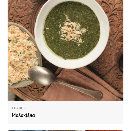
ΣΟΥΠΕΣ
Μολοχ(έ)ια