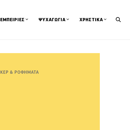
ΕΜΠΕΙΡΙΕΣ
ΨΥΧΑΓΩΓΙΑ
ΧΡΗΣΤΙΚΑ
Εκδηλώσεις
CineFood
Θερμιδομετρητής
Εστιατόρια
Lifestyle
Λεξικό Κουζίνας
ΣΥΝΤΑΓΕΣ
ΑΡΘΡΑ
Μαγαζιά
Viral Videos
Συμβουλές
ΙΚΕΡ & ΡΟΦΗΜΑΤΑ
Πρόσωπα
Βιβλία
Τα Φρέσκα Του Μήνα
δη
Προϊόντα
Διαγωνισμοί
Τεχνικές
Ταξίδια
Κουίζ
οφή