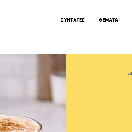
ΣΥΝΤΑΓΕΣ
ΘΕΜΑΤΑ
Απόψεις
Αφιερώματα
Ειδήσεις
Λ
Έρευνες
Οινοπνευματώ
Παιδί
Υγεία & Διατρ