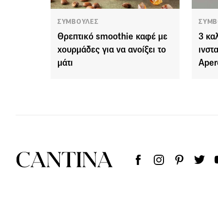
ΣΥΜΒΟΥΛΕΣ
ΣΥΜΒ
Θρεπτικό smoothie καφέ με
3 κα
χουρμάδες για να ανοίξει το
ινστ
μάτι
Aper