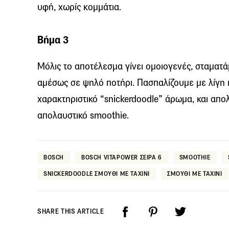
υφή, χωρίς κομμάτια.
Βήμα 3
Μόλις το αποτέλεσμα γίνει ομοιογενές, σταματά
αμέσως σε ψηλό ποτήρι. Πασπαλίζουμε με λίγη 
χαρακτηριστικό “snickerdoodle” άρωμα, και απο
απολαυστικό smoothie.
BOSCH
BOSCH VITAPOWER ΣΕΙΡΑ 6
SMOOTHIE
SNICKERDOODLE ΣΜΟΥΘΙ ΜΕ ΤΑΧΙΝΙ
ΣΜΟΥΘΙ ΜΕ ΤΑΧΙΝΙ
SHARE THIS ARTICLE