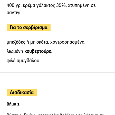
400 γρ. κρέμα γάλακτος 35%, χτυπημένη σε
σαντιγί
Για το σερβίρισμα
μπεζέδες ή μπισκότα, χοντροσπασμένα
λιωμένη
κουβερτούρα
φιλέ αμυγδάλου
Διαδικασία
Βήμα 1