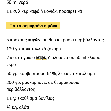
50 ml νερό
1 κ.σ. λικέρ καφέ ή κονιάκ, προαιρετικά
Για το σεμιφρέντο μόκα
5 κρόκους
αυγών
, σε θερμοκρασία περιβάλλοντος
120 γρ. κρυσταλλική ζάχαρη
2 κ.σ. στιγμιαίο
καφέ
, διαλυμένο σε 50 ml χλιαρό
νερό
50 γρ. κουβερτούρα 54%, λιωμένη και χλιαρή
200 γρ. μασκαρπόνε, σε θερμοκρασία
περιβάλλοντος
1 κ.γ. εκχύλισμα βανίλιας
¼ κ.γ. αλάτι