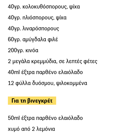
40γρ. κολοκυθόσπορους, ψίχα
40γρ. ηλιόσπορους, ψίχα
40γρ. λιναρόσπορους
60γρ. αμύγδαλα φιλέ
200γρ. κινόα
2 μεγάλα κρεμμύδια, σε λεπτές φέτες
40ml έξτρα παρθένο ελαιόλαδο
12 φύλλα δυόσμου, ψιλοκομμένα
Για τη βινεγκρέτ
50ml έξτρα παρθένο ελαιόλαδο
χυμό από 2 λεμόνια