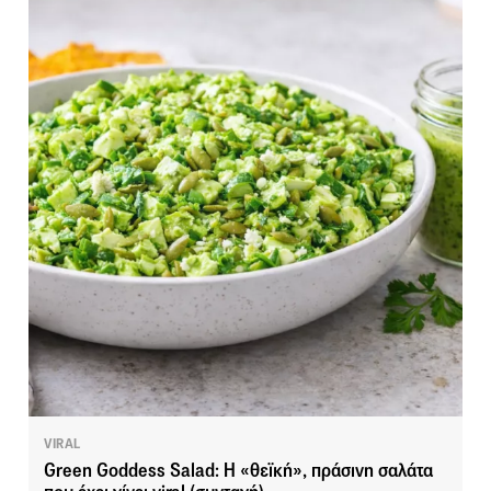
VIRAL
Green Goddess Salad: H «θεϊκή», πράσινη σαλάτα