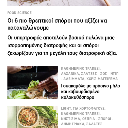
FOOD SCIENCE
Οι 6 πιο θρεπτικοί σπόροι που αξίζει να
καταναλώνουμε
Οι υπερτροφές αποτελούν βασικό πυλώνα μιας
ισορροπημένης διατροφής και οι σπόροι
ξεχωρίζουν για τη μεγάλη τους διατροφική αξία.
ΚΑΘΗΜΕΡΙΝΟ ΤΡΑΠΕΖΙ,
ΛΑΧΑΝΙΚΑ, ΣΑΛΤΣΕΣ - ΣΟΣ - ΝΤΙΠ
- ΑΛΕΙΜΜΑΤΑ, ΧΩΡΙΣ ΜΑΓΕΙΡΕΜΑ
Γουακαμόλε με πράσινο μήλο
και καβουρδισμένο
κολοκυθόσπορο
LIGHT, ΓΙΑ ΧΟΡΤΟΦΑΓΟΥΣ,
ΚΑΘΗΜΕΡΙΝΟ ΤΡΑΠΕΖΙ,
ΝΗΣΤΙΣΙΜΑ, ΟΣΠΡΙΑ - ΣΠΟΡΟΙ -
ΔΗΜΗΤΡΙΑΚΑ, ΣΑΛΑΤΕΣ