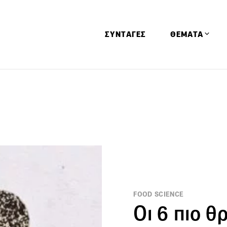
ΣΥΝΤΑΓΕΣ
ΘΕΜΑΤΑ
Απόψεις
Αφιερώματα
Ειδήσεις
Έρευνες
Οινοπνευματώ
Παιδί
Υγεία & Διατρ
FOOD SCIENCE
Οι 6 πιο θ