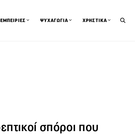
ΕΜΠΕΙΡΙΕΣ
ΨΥΧΑΓΩΓΙΑ
ΧΡΗΣΤΙΚΑ
Εκδηλώσεις
CineFood
Θερμιδομετρητής
Εστιατόρια
Lifestyle
Λεξικό Κουζίνας
ΣΥΝΤΑΓΕΣ
ΑΡΘΡΑ
Μαγαζιά
Viral Videos
Συμβουλές
Πρόσωπα
Βιβλία
Τα Φρέσκα Του Μήνα
δη
Προϊόντα
Διαγωνισμοί
Τεχνικές
Ταξίδια
Κουίζ
οφή
ρεπτικοί σπόροι που