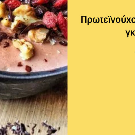
Πρωτεϊνούχο
γκ