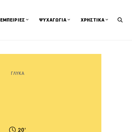
ΕΜΠΕΙΡΙΕΣ
ΨΥΧΑΓΩΓΙΑ
ΧΡΗΣΤΙΚΑ
Εκδηλώσεις
CineFood
Θερμιδομετρητής
Εστιατόρια
Lifestyle
Λεξικό Κουζίνας
ΣΥΝΤΑΓΕΣ
ΑΡΘΡΑ
Μαγαζιά
Viral Videos
Συμβουλές
ΓΛΥΚΑ
Πρόσωπα
Βιβλία
Τα Φρέσκα Του Μήνα
δη
Προϊόντα
Διαγωνισμοί
Τεχνικές
Ταξίδια
Κουίζ
οφή
20'