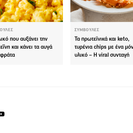
ΟΥΛΕΣ
ΣΥΜΒΟΥΛΕΣ
λικό που αυξάνει την
Τα πρωτεϊνικά και keto,
εΐνη και κάνει τα αυγά
τυρένια chips με ένα μό
αφράτα
υλικό – Η viral συνταγή