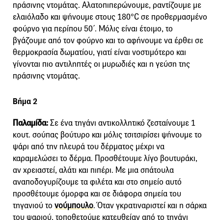
πράσινης ντομάτας. Αλατοπιπερώνουμε, ραντίζουμε με
ελαιόλαδο και ψήνουμε στους 180°C σε προθερμασμένο
φούρνο για περίπου 50΄. Μόλις είναι έτοιμο, το
βγάζουμε από τον φούρνο και το αφήνουμε να έρθει σε
θερμοκρασία δωματίου, γιατί είναι νοστιμότερο και
γίνονται πιο αντιληπτές οι μυρωδιές και η γεύση της
πράσινης ντομάτας.
Βήμα 2
Παλαμίδα:
Σε ένα τηγάνι αντικολλητικό ζεσταίνουμε 1
κουτ. σούπας βούτυρο και μόλις τσιτσιρίσει ψήνουμε το
ψάρι από την πλευρά του δέρματος μέχρι να
καραμελώσει το δέρμα. Προσθέτουμε λίγο βουτυράκι,
αν χρειαστεί, αλάτι και πιπέρι. Με μια σπάτουλα
αναποδογυρίζουμε τα φιλέτα και στο σημείο αυτό
προσθέτουμε όμορφα και σε διάφορα σημεία του
τηγανιού το
νούμπουλο
. Όταν γκρατιναριστεί και η σάρκα
του ψαριού, τοποθετούμε κατευθείαν από το τηγάνι