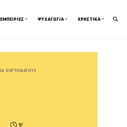
ΕΜΠΕΙΡΙΕΣ
ΨΥΧΑΓΩΓΙΑ
ΧΡΗΣΤΙΚΑ
Εκδηλώσεις
CineFood
Θερμιδομετρητής
Εστιατόρια
Lifestyle
Λεξικό Κουζίνας
ΣΥΝΤΑΓΕΣ
ΑΡΘΡΑ
Μαγαζιά
Viral Videos
Συμβουλές
ΓΙΑ ΧΟΡΤΟΦΑΓΟΥΣ
Πρόσωπα
Βιβλία
Τα Φρέσκα Του Μήνα
δη
Προϊόντα
Διαγωνισμοί
Τεχνικές
Ταξίδια
Κουίζ
οφή
5'