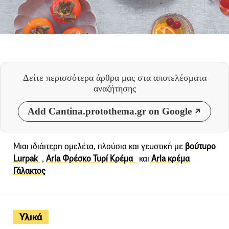
Δείτε περισσότερα άρθρα μας
στα αποτελέσματα
αναζήτησης
Add Cantina.protothema.gr on Google
Μιαι ιδιάιτερη ομελέτα, πλούσια και γευστική με
βούτυρο
Lurpak
,
Arla Φρέσκο Τυρί Κρέμα
και
Arla κρέμα
Γάλακτος
Υλικά