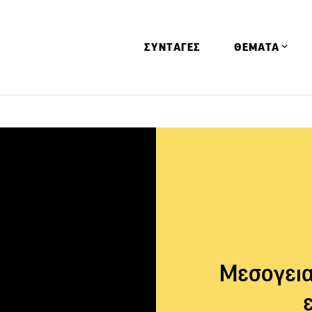
ΣΥΝΤΑΓΕΣ
ΘΕΜΑΤΑ
Απόψεις
Αφιερώματα
Ειδήσεις
Έρευνες
Οινοπνευματώ
Παιδί
Υγεία & Διατρ
Μεσογεια