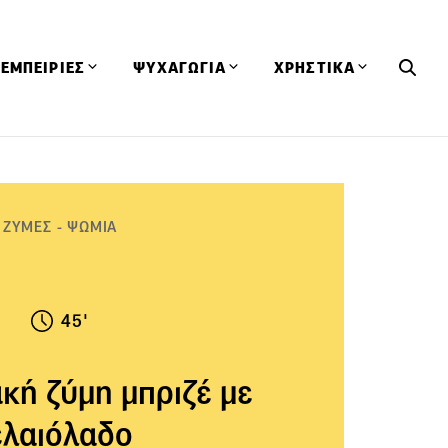
ΕΜΠΕΙΡΙΕΣ
ΨΥΧΑΓΩΓΙΑ
ΧΡΗΣΤΙΚΑ
Εκδηλώσεις
CineFood
Θερμιδομετρητής
Εστιατόρια
Lifestyle
Λεξικό Κουζίνας
ΣΥΝΤΑΓΕΣ
ΑΡΘΡΑ
ΖΥΜΕΣ - ΨΩΜΙΑ
Μαγαζιά
Viral Videos
Συμβουλές
Πρόσωπα
Βιβλία
Τα Φρέσκα Του Μήνα
δη
Προϊόντα
Διαγωνισμοί
Τεχνικές
45'
Ταξίδια
Κουίζ
οφή
κή ζύμη μπριζέ με
ελαιόλαδο